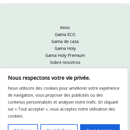
Inicio
Gama ECO
Gama de caza
Gama Holy
Gama Holy Premium
Sobre nosotros
contacto
Información legal
Nous respectons votre vie privée.
Cgv
Nous utilisons des cookies pour améliorer votre expérience
de navigation, vous proposer des publicités ou des
Facebook
Linkedin
contenus personnalisés et analyser notre trafic. En cliquant
sur « Tout accepter », vous acceptez notre utilisation des
cookies.
Copyright © 2026 SDAC PET FOOD | Réalisation :
Franck Perez
et
Ambiant Studio