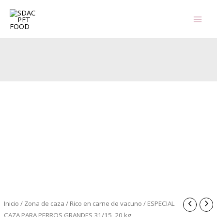
Ir
al
contenido
Inicio
/
Zona de caza
/
Rico en carne de vacuno
/ ESPECIAL
CAZA PARA PERROS GRANDES 31/15, 20 kg