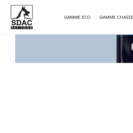
Aller
au
GAMME ECO
GAMME CHASS
contenu