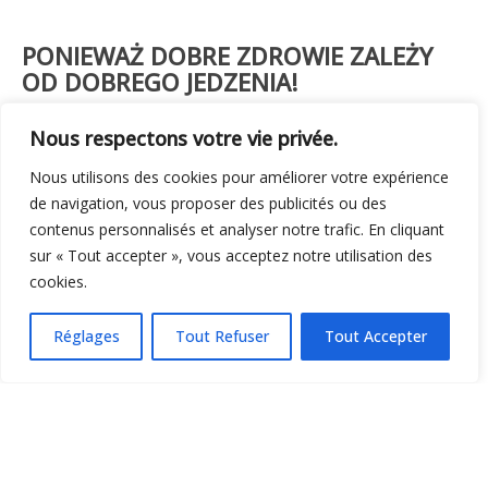
PONIEWAŻ DOBRE ZDROWIE
ZALEŻY
OD DOBREGO
JEDZENIA!
Nasze formuły zostały opracowane przez naszych ekspertów
weterynaryjnych w dziedzinie żywienia zwierząt i opierają się
Nous respectons votre vie privée.
na składnikach o wysokiej wartości odżywczej, gwarantując
Nous utilisons des cookies pour améliorer votre expérience
równowagę i witalność przez cały dzień.
de navigation, vous proposer des publicités ou des
contenus personnalisés et analyser notre trafic. En cliquant
sur « Tout accepter », vous acceptez notre utilisation des
cookies.
Réglages
Tout Refuser
Tout Accepter