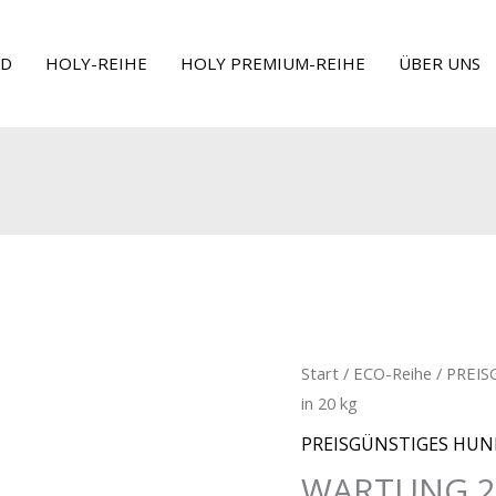
GD
HOLY-REIHE
HOLY PREMIUM-REIHE
ÜBER UNS
Start
/
ECO-Reihe
/
PREIS
in 20 kg
PREISGÜNSTIGES HUN
WARTUNG 26