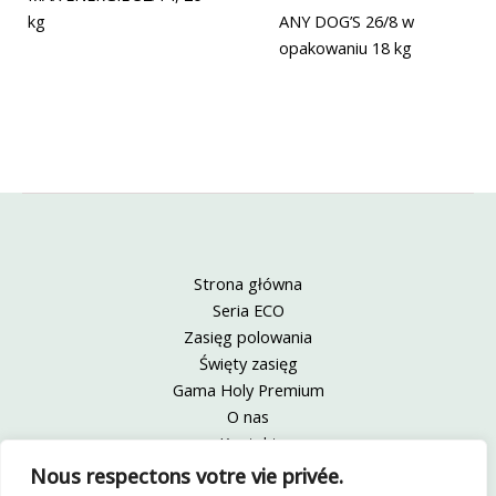
kg
ANY DOG’S 26/8 w
opakowaniu 18 kg
Strona główna
Seria ECO
Zasięg polowania
Święty zasięg
Gama Holy Premium
O nas
Kontakt
Informacje prawne
Nous respectons votre vie privée.